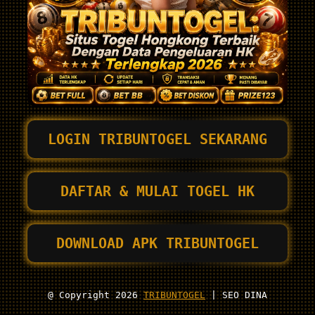
LOGIN TRIBUNTOGEL SEKARANG
DAFTAR & MULAI TOGEL HK
DOWNLOAD APK TRIBUNTOGEL
@ Copyright 2026
TRIBUNTOGEL
| SEO DINA